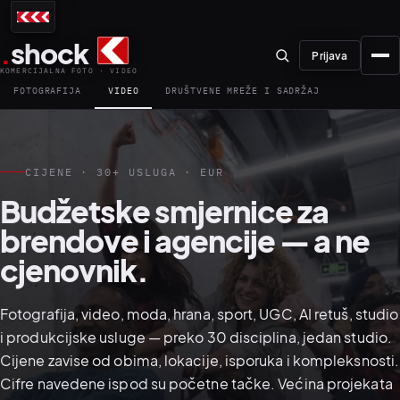
.
shock
Prijava
KOMERCIJALNA FOTO · VIDEO
FOTOGRAFIJA
VIDEO
DRUŠTVENE MREŽE I SADRŽAJ
CIJENE · 30+ USLUGA · EUR
01–04
Budžetske smjernice za
brendove i agencije — a ne
cjenovnik.
Fotografija, video, moda, hrana, sport, UGC, AI retuš, studio
01
PRETPRODUKCIJA
i produkcijske usluge — preko 30 disciplina, jedan studio.
Cijene zavise od obima, lokacije, isporuka i kompleksnosti.
Cifre navedene ispod su početne tačke. Većina projekata