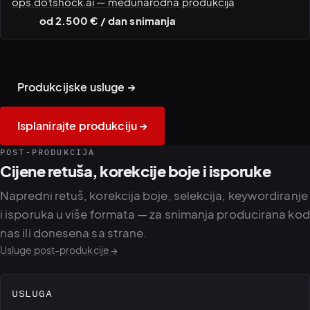
ops.dotshock.ai — međunarodna produkcija
od 2.500 € / dan snimanja
Lokacije na Balkanu ·
Produkcija za Zaljev i
izviđanje iz zraka
MENA
Produkcijske usluge →
Isplanirajte produkciju →
POST-PRODUKCIJA
Cijene retuša, korekcije boje i isporuke
Napredni retuš, korekcija boje, selekcija, keywordiranje
i isporuka u više formata — za snimanja producirana kod
nas ili donesena sa strane.
Usluge post-produkcije →
USLUGA