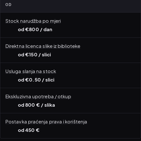
OD
Stock narudžba po mjeri
od €800 / dan
Direktna licenca slike iz biblioteke
od €150 / slici
Usluga slanja na stock
od €0.50 / slici
Ekskluzivna upotreba / otkup
od 800 € / slika
Postavka praćenja prava i korištenja
Paraolimpijski sport ·
od 450 €
zastupljenost osoba s
Rukovodstvo i korporativno
invaliditetom
· biblioteka od 20+ godina