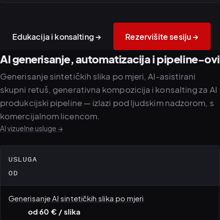
okruženje za učenje
portfolija i poslovanja
Edukacija i konsalting →
Rezervišite sesiju →
AI generisanje, automatizacija i pipeline-ovi
Generisanje sintetičkih slika po mjeri, AI-asistirani
skupni retuš, generativna kompozicija i konsalting za AI
produkcijski pipeline — izlazi pod ljudskim nadzorom, s
komercijalnom licencom.
AI vizuelne usluge →
USLUGA
OD
Generisanje AI sintetičkih slika po mjeri
od 60 € / slika