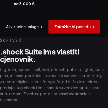
od 3.000 €
Generisanje AI sintetičkih
Automatizovani pipeline ·
slika
AI tok rada metapodataka
AI vizuelne usluge →
Zatražite AI ponudu →
SOFTVER
.shock Suite ima vlastiti
cjenovnik.
tag, imla, camera, cull, edit, retouch, publish, rights, stats,
plan, release, portfolio — dvanaest namjenskih aplikacija
za komercijalne i stock fotografe, od brifa do direktne
prodaje. tag.shock i imla.shock su već dostupni, a ostali
stižu redom. Zasebna pretplata, zasebna stranica s
cijenama.