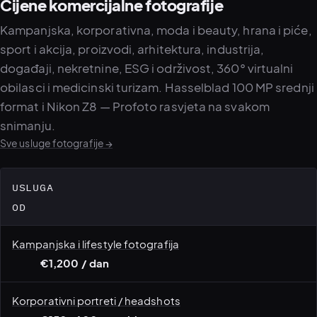
Cijene komercijalne fotografije
Kampanjska, korporativna, moda i beauty, hrana i piće,
sport i akcija, proizvodi, arhitektura, industrija,
PLATFORME
puls.dotshock.ai
intel.dotshock.ai
događaji, nekretnine, ESG i održivost, 360° virtualni
Dashboard za analizu
Kolektor društvenog slušanja —
obilasci i medicinski turizam. Hasselblad 100 MP srednji
političkog sentimenta u BiH
tržišna inteligencija (v0.1)
Svi moduli →
Cijene paketa →
format i Nikon Z8 — Profoto rasvjeta na svakom
snimanju.
Sve usluge fotografije →
USLUGA
OD
Kampanjska i lifestyle fotografija
€1,200 / dan
Korporativni portreti / headshots