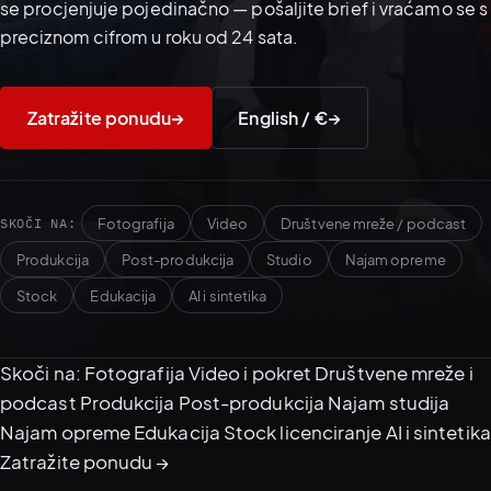
se procjenjuje pojedinačno — pošaljite brief i vraćamo se s
preciznom cifrom u roku od 24 sata.
05–08
02
PRODUKCIJA
Zatražite ponudu
→
English / €
→
SKOČI NA:
Fotografija
Video
Društvene mreže / podcast
Produkcija
Post-produkcija
Studio
Najam opreme
Stock
Edukacija
AI i sintetika
Skoči na:
Fotografija
Video i pokret
Društvene mreže i
podcast
Produkcija
Post-produkcija
Najam studija
Sve usluge
Pokrenite brief kampanje →
▾
Najam opreme
Edukacija
Stock licenciranje
AI i sintetika
03
POSTPRODUKCIJA
Zatražite ponudu →