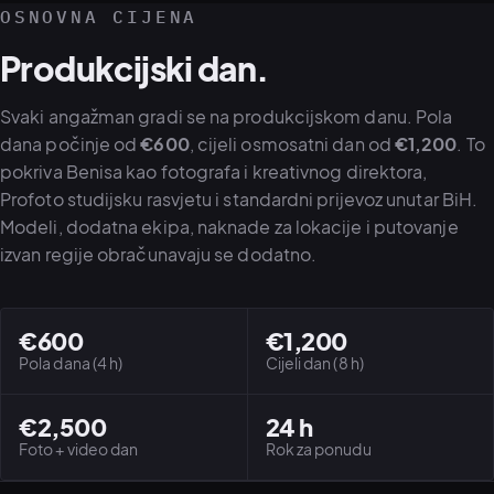
OSNOVNA CIJENA
Produkcijski dan.
Svaki angažman gradi se na produkcijskom danu. Pola
dana počinje od
€600
, cijeli osmosatni dan od
€1,200
. To
pokriva Benisa kao fotografa i kreativnog direktora,
Profoto studijsku rasvjetu i standardni prijevoz unutar BiH.
Modeli, dodatna ekipa, naknade za lokacije i putovanje
izvan regije obračunavaju se dodatno.
€600
€1,200
Pola dana (4 h)
Cijeli dan (8 h)
€2,500
24 h
Foto + video dan
Rok za ponudu