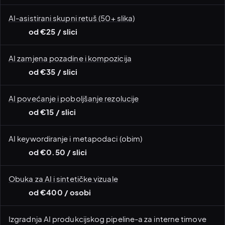
AI-asistirani skupni retuš (50+ slika)
od €25 / slici
AI zamjena pozadine i kompozicija
od €35 / slici
AI povećanje i poboljšanje rezolucije
od €15 / slici
AI keywordiranje i metapodaci (obim)
od €0.50 / slici
Obuka za AI i sintetičke vizuale
od €400 / osobi
Izgradnja AI produkcijskog pipeline-a za interne timove