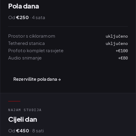
Pola dana
Od
€250
· 4 sata
Prostor s cikloramom
uključeno
Tethered stanica
uključeno
Profoto komplet rasvjete
+€100
Audio snimanje
+€80
Rezervišite pola dana →
NAJAM STUDIJA
Cijeli dan
Od
€450
· 8 sati