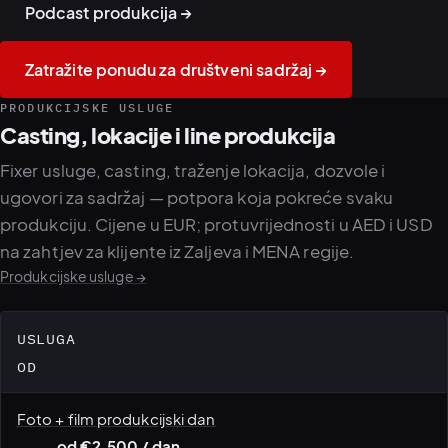
Podcast produkcija →
Zatražite ponudu za društveni sadržaj →
PRODUKCIJSKE USLUGE
Casting, lokacije i line produkcija
Fixer usluge, casting, traženje lokacija, dozvole i
ugovori za sadržaj — potpora koja pokreće svaku
produkciju. Cijene u EUR; protuvrijednosti u AED i USD
na zahtjev za klijente iz Zaljeva i MENA regije.
Produkcijske usluge →
USLUGA
OD
Foto + film produkcijski dan
od €2,500 / dan