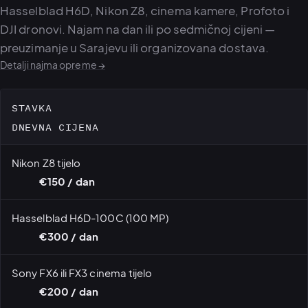
Hasselblad H6D, Nikon Z8, cinema kamere, Profoto i
DJI dronovi. Najam na dan ili po sedmičnoj cijeni —
preuzimanje u Sarajevu ili organizovana dostava.
Detalji najma opreme →
STAVKA
DNEVNA CIJENA
Nikon Z8 tijelo
€150 / dan
Hasselblad H6D-100C (100 MP)
€300 / dan
Sony FX6 ili FX3 cinema tijelo
€200 / dan