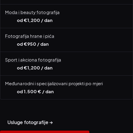
Moda i beauty fotografija
od €1,200 / dan
Fotografija hrane i pića
od €950 / dan
Sport i akciona fotografija
od €1,200 / dan
Međunarodni i specijalizovani projekti po mjeri
od 1.500 € / dan
Kampanja · korporativni
Korporativni portreti i
tim
headshots
Arhitektura i nekretnine
Usluge fotografije →