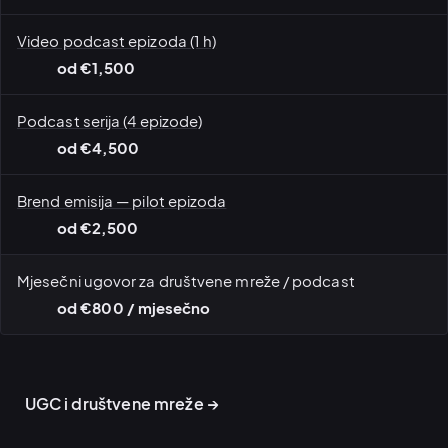
Video podcast epizoda (1 h)
od €1,500
Podcast serija (4 epizode)
od €4,500
Brend emisija — pilot epizoda
od €2,500
Mjesečni ugovor za društvene mreže / podcast
od €800 / mjesečno
Lifestyle različitost ·
Porodični lifestyle ·
native društveni sadržaj
Reels i TikTok
UGC i društvene mreže →