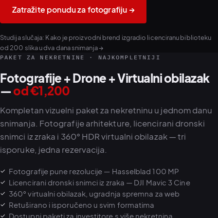
Zatražite ponudu za fotografiju →
Studija slučaja:
Kako je proizvodni brend izgradio licenciranu biblioteku
od 200 slika u dva dana snimanja →
PAKET ZA NEKRETNINE · NAJKOMPLETNIJI
Fotografije + Drone + Virtualni obilazak
—
od €1,200
Kompletan vizuelni paket za nekretninu u jednom danu
snimanja. Fotografije arhitekture, licencirani dronski
snimci iz zraka i 360° HDR virtualni obilazak — tri
isporuke, jedna rezervacija.
Fotografije pune rezolucije — Hasselblad 100 MP
Licencirani dronski snimci iz zraka — DJI Mavic 3 Cine
360° virtualni obilazak, ugradnja spremna za web
Retuširano i isporučeno u svim formatima
Dostupni paketi za investitore s više nekretnina