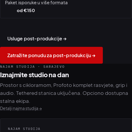
Paket isporuke u više formata
od €150
Montažna soba · tok rada
Korekcija boje · digitalna
retuša
isporuka
Usluge post-produkcije →
Zatražite ponudu za post-produkciju →
NAJAM STUDIJA · SARAJEVO
Iznajmite studio na dan
Prostor s cikloramom, Profoto komplet rasvjete, grip i
audio. Tethered stanica uključena. Opciono dostupna
stalna ekipa.
Detalji najma studija →
NAJAM STUDIJA