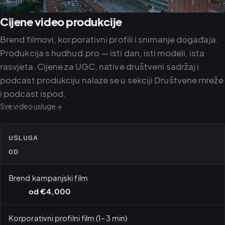
Cijene video produkcije
Brend filmovi, korporativni profili i snimanje događaja.
Produkcija s
hudhud.pro
— isti dan, isti modeli, ista
rasvjeta. Cijene za UGC, native društveni sadržaj i
podcast produkciju nalaze se u
sekciji Društvene mreže
i podcast
ispod.
Sve video usluge →
USLUGA
OD
Brend kampanjski film
od €4,000
Korporativni profilni film (1–3 min)