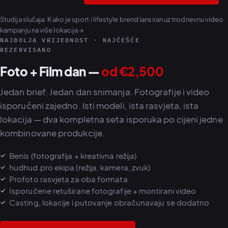
Studija slučaja:
Kako je sport i lifestyle brend lansiran uz trodnevnu video
kampanju na više lokacija →
NAJBOLJA VRIJEDNOST · NAJČEŠĆE
REZERVISANO
Foto + Film dan —
od €2,500
Jedan brief. Jedan dan snimanja. Fotografije i video
isporučeni zajedno. Isti modeli, ista rasvjeta, ista
lokacija — dva kompletna seta isporuka po cijeni jedne
kombinovane produkcije.
Benis (fotografija + kreativna režija)
hudhud.pro ekipa (režija, kamera, zvuk)
Profoto rasvjeta za oba formata
Isporučene retuširane fotografije + montirani video
Casting, lokacije i putovanje obračunavaju se dodatno