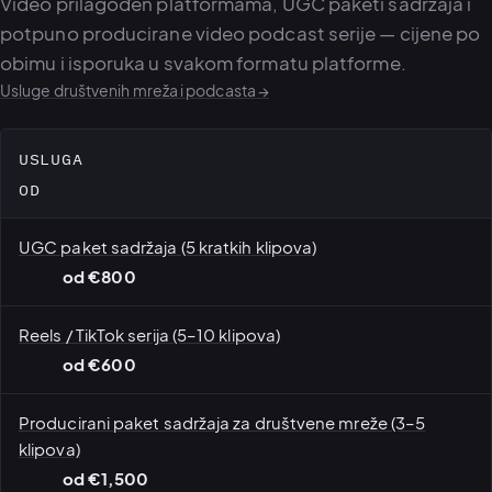
Video prilagođen platformama, UGC paketi sadržaja i
potpuno producirane video podcast serije — cijene po
obimu i isporuka u svakom formatu platforme.
Usluge društvenih mreža i podcasta →
USLUGA
OD
UGC paket sadržaja (5 kratkih klipova)
od €800
Reels / TikTok serija (5–10 klipova)
od €600
Producirani paket sadržaja za društvene mreže (3–5
klipova)
od €1,500