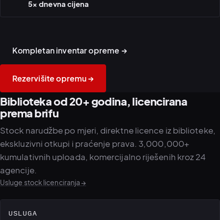
5× dnevna cijena
Cinema kamere i Profoto
Hasselblad · RED · DJI
rasvjeta na setu
Mavic 3 Cine
Kompletan inventar opreme →
Rezervišite opremu →
Biblioteka od 20+ godina, licencirana
prema brifu
Stock narudžbe po mjeri, direktne licence iz biblioteke,
ekskluzivni otkupi i praćenje prava. 3,000,000+
kumulativnih uploada, komercijalno riješenih kroz 24
agencije.
Usluge stock licenciranja →
USLUGA