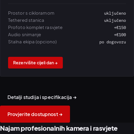
Prostor s cikloramom
uključeno
Tethered stanica
uključeno
Profoto komplet rasvjete
+€150
Audio snimanje
+€100
Stalna ekipa (opciono)
po dogovoru
Rezervišite cijeli dan →
Studijski prostor ·
Tethered stanica · Profoto
sarajevska ciklorama
rasvjeta
Detalji studija i specifikacija →
Provjerite dostupnost →
Najam profesionalnih kamera i rasvjete