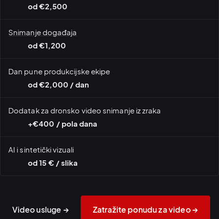
od €2,500
Snimanje događaja
od €1,200
Dan pune produkcijske ekipe
od €2,000 / dan
Dodatak za dronsko video snimanje iz zraka
+€400 / pola dana
AI i sintetički vizuali
od 15 € / slika
Kreativna režija · dan
Ekipa za brend film ·
snimanja
produkcijski dan
Video usluge →
Zatražite ponudu za video →