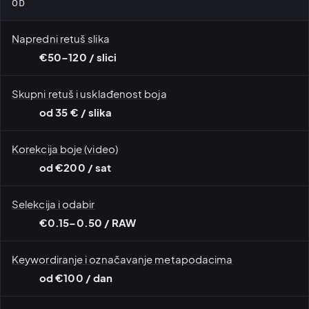
OD
Napredni retuš slika
€50–120 / slici
Skupni retuš i usklađenost boja
od 35 € / slika
Korekcija boje (video)
od €200 / sat
Selekcija i odabir
€0.15–0.50 / RAW
Keywordiranje i označavanje metapodacima
od €100 / dan