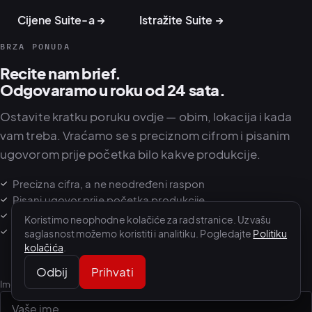
Cijene Suite-a →
Istražite Suite →
BRZA PONUDA
Recite nam brief.
Odgovaramo u roku od 24 sata.
Ostavite kratku poruku ovdje — obim, lokacija i kada
vam treba. Vraćamo se s preciznom cifrom i pisanim
ugovorom prije početka bilo kakve produkcije.
Precizna cifra, a ne neodređeni raspon
Pisani ugovor prije početka produkcije
Sve cijene u EUR — AED / USD na zahtjev
Koristimo neophodne kolačiće za rad stranice. Uz vašu
Odgovor u roku od 24 sata
saglasnost možemo koristiti i analitiku. Pogledajte
Politiku
kolačića
.
Odbij
Prihvati
Ime